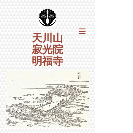
天川山
寂光院
明福寺