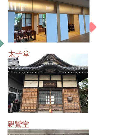
​太子堂
太子堂
​親鸞堂