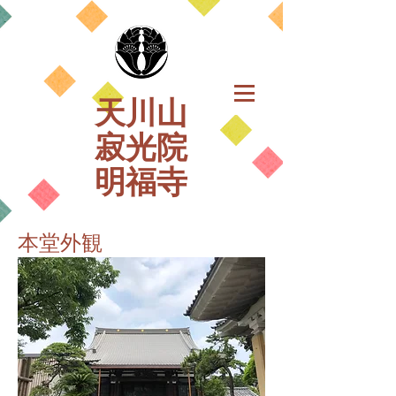
天川山
寂光院
明福寺
本堂外観